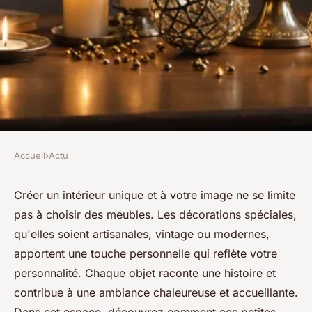
Accueil
›
Actu
ACTU
Créez un intérieur qui vous
Créer un intérieur unique et à votre image ne se limite
pas à choisir des meubles. Les décorations spéciales,
ressemble avec des
qu'elles soient artisanales, vintage ou modernes,
décorations spéciales
apportent une touche personnelle qui reflète votre
personnalité. Chaque objet raconte une histoire et
Kenzo
•
18 mars 2025
•
4 min de lecture
contribue à une ambiance chaleureuse et accueillante.