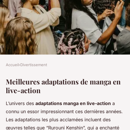
Accueil
›
Divertissement
DIVERTISSEMENT
Meilleures adaptations de manga en
Meilleures adaptations de
live-action
manga en live-action
L’univers des
adaptations manga en live-action
a
Kenzo
•
13 décembre 2024
•
4 min de lecture
connu un essor impressionnant ces dernières années.
Les adaptations les plus acclamées incluent des
œuvres telles que “Rurouni Kenshin”, qui a enchanté